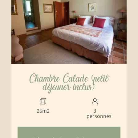
Chambre Calade (petit
déjeuner inclus)
25m2
3
personnes