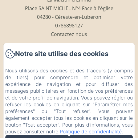
Place SAINT MICHEL N°4 Face à l'église
04280 - Céreste-en-Luberon
0786898127
Contactez nous
Accueil
Notre site utilise des cookies
Les chambres
Table d'hôtes
Nous utilisons des cookies et des traceurs (y compris
Le Luberon
de tiers) pour comprendre et optimiser votre
Centres d'intérêt
expérience de navigation et pour diffuser des
messages publicitaires en fonction de vos préférences
Contact
et de votre profil de navigation. Vous pouvez régler ou
Mentions légales
refuser les cookies en cliquant sur "Paramétrer mes
Mentions légales
préférences" ou "Tout refuser". Vous pouvez
également accepter tous les cookies en cliquant sur le
bouton "Tout accepter". Pour plus d'informations, vous
pouvez consulter notre
Politique de confidentialité
.